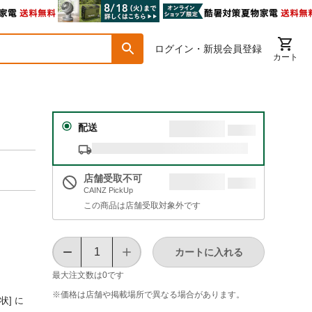
ログイン・新規会員登録
カート
配送
店舗受取不可
CAINZ PickUp
この商品は店舗受取対象外です
カートに入れる
最大注文数は
0
です
※価格は​店舗や​掲載場所で​異なる​場合が​あります。
状] に