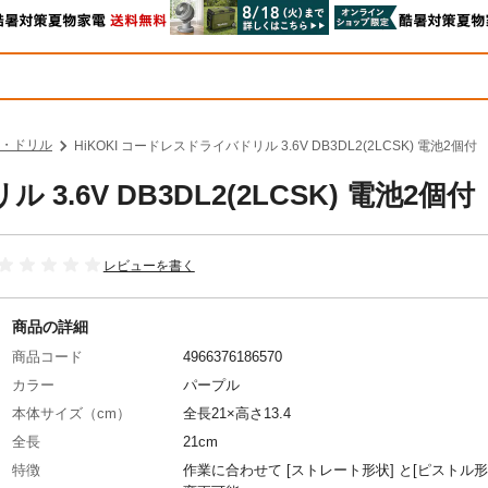
・ドリル
HiKOKI コードレスドライバドリル 3.6V DB3DL2(2LCSK) 電池2個付
3.6V DB3DL2(2LCSK) 電池2個付
レビューを書く
商品の詳細
商品コード
4966376186570
カラー
パープル
本体サイズ（cm）
全長21×高さ13.4
全長
21cm
特徴
作業に合わせて [ストレート形状] と[ピストル形