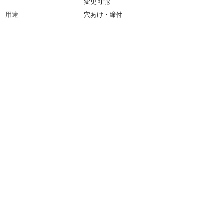
変更可能
用途
穴あけ・締付
材質
樹脂
付属品／セット内容
充電器・予備電池・No.2プラスビット ((LSC)
予備電池不付)
使用上の注意
取扱説明書をよく読み正しくご使用ください。
回転数
低速:200min-1・高速:600min-1
充電時間
約30分
重量
0.45kg