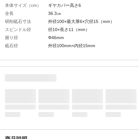
本体サイズ（cm）
ギヤカバー高さ6
全長
36.3㎝
研削砥石寸法
外径100×最大厚6×穴径15（mm）
スピンドル径
径10×長さ11（mm）
握り径
Φ46mm
砥石径
外径100mm×内径15mm
特徴
本製品は36Vの100mmディスクグラインダ
です。従来製品よりパワー、機能、耐久性
を向上させました。
用途
・鉄、青銅、アルミ鋳物などのバリ取りお
よび仕上げ、溶接・溶断部の研削、さび落
し ・塗装面の下地みがき、さび落し、塗料
落し ・軟鋼材、カワラ、タイル、石材、コ
ンクリートなどの切断、溝入れおよび研削
商品説明
本製品は36Vの100mmディスクグラインダ
です。従来製品よりパワー、機能、耐久性
を向上させました。
商品仕様
本体のみ仕様
消費電力
最大出力1500W
商品説明