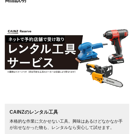
付属品／セット内容
レジノイドフレキシブルトイシ・防振形サ
イドハンドル・スパナ・六角棒スパナ・ホ
イルワッシャB3【ダイヤ】
エンジン／モーター
DCブラシレスモーター
形式
バッテリー電圧
DC36V
バッテリー容量
2.5Ah
一充電当たりの作業
コンクリ筋付：約7.6m 鉄筋切断：約152
量（目安）
本
回転数
3,200～10,000回/分
重量
2.5kg（バッテリー装着時）
電池パック
リチウムイオンバッテリー
CAINZのレンタル工具
本格的な作業に欠かせない工具。興味はあるけどなかなか手
が出せなかった物も、レンタルなら安心して試せます。