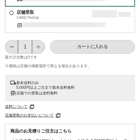
店舗受取
CAINZ PickUp
カートに入れる
最大注文数は
0
です
※価格は​店舗や​掲載場所で​異なる​場合が​あります。
基本送料のみ
5,000円以上ご注文で基本送料無料
店舗での受取は送料無料
送料について
店舗受取のお支払いについて
商品のお見積りご注文はこちら