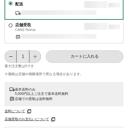
配送
店舗受取
CAINZ PickUp
カートに入れる
最大注文数は
0
です
※価格は​店舗や​掲載場所で​異なる​場合が​あります。
基本送料のみ
5,000円以上ご注文で基本送料無料
店舗での受取は送料無料
送料について
店舗受取のお支払いについて