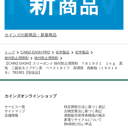
カインズの新商品・新着商品
トップ
CAINZ-DASH PRO
化学製品
化学製品
焼付防止潤滑剤
焼付防止潤滑剤
【CAINZ-DASH】スリーボンド 焼付防止潤滑剤 ＴＢ１９０１ １ｋｇ 黒
色 二硫化モリブデン系 ペーストタイプ 高潤滑 高耐熱（１９０１Ａ
Ｂ） TB1901【別送品】
カインズオンラインショップ
サービス一覧
特定商取引法に基づく表記
サイトマップ
古物営業法に基づく表記
店舗情報
酒類販売管理者標識の掲示
家電リサイクルについて
BtoB掛け払い申込