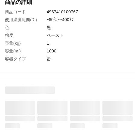
商品の詳細
商品コード
4967410100767
使用温度範囲(℃)
ｰ60℃～400℃
色
黒
粘度
ペースト
容量(kg)
1
容量(ml)
1000
容器タイプ
缶
生産国
日本
重さ
1154.000G
材質1
主成分:二硫化モリブデン