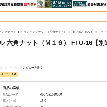
ピングナット
クランピングナット（六角ナット）
【CAINZ-DASH】スーパ
ル 六角ナット（Ｍ１６） FTU-16【別
レビューを書く
メーカー直送
商品の詳細
商品コード
4967521010580
高さ(mm)
13.0
対辺寸法(mm)
24