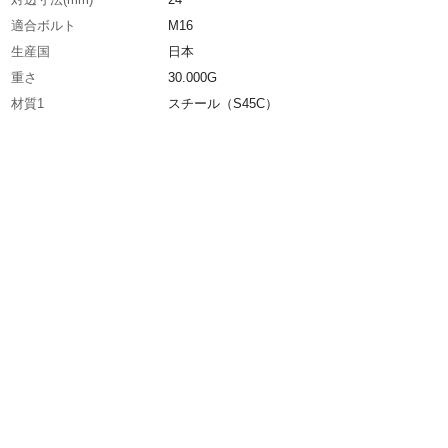
適合ボルト
M16
生産国
日本
重さ
30.000G
材質1
スチール（S45C）
材質2
処理：焼き入れ(23～31HRC)、黒染仕上げ