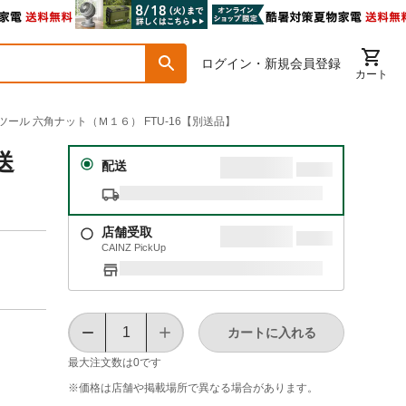
ログイン・新規会員登録
カート
ーツール 六角ナット（Ｍ１６） FTU-16【別送品】
送
配送
店舗受取
CAINZ PickUp
カートに入れる
最大注文数は
0
です
※価格は​店舗や​掲載場所で​異なる​場合が​あります。