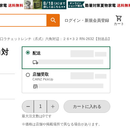
ログイン・新規会員登録
カート
 両口ラチェットレンチ（爪式）六角対辺：２６×３２ RN-2632【別送品】
角対
配送
店舗受取
CAINZ PickUp
カートに入れる
最大注文数は
0
です
※価格は​店舗や​掲載場所で​異なる​場合が​あります。