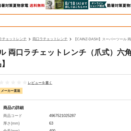
ラチェットレンチ
両口ラチェットレンチ
【CAINZ-DASH】スーパーツール
ツール 両口ラチェットレンチ（爪式）六
品】
レビューを書く
メーカー直送
商品の詳細
商品コード
4967521025287
厚さ(mm)
63
全長(mm)
400