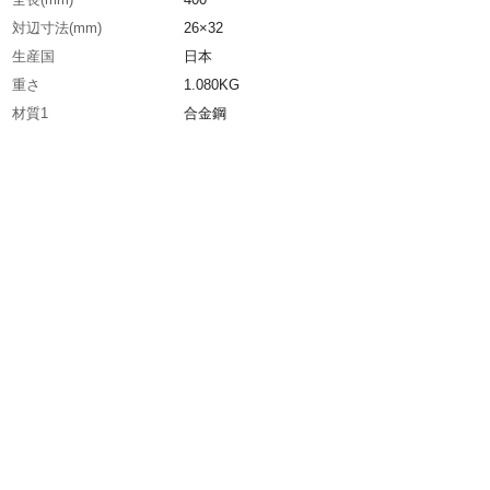
対辺寸法(mm)
26×32
生産国
日本
重さ
1.080KG
材質1
合金鋼
材質2
表面処理：カチオン電着塗装