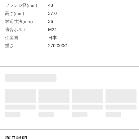
フランジ径(mm)
48
高さ(mm)
37.0
対辺寸法(mm)
36
適合ボルト
M24
生産国
日本
重さ
270.000G
材質1
スチール（S45C）
材質2
処理：焼き入れ(28～35HRC)、黒染仕上げ
商品説明