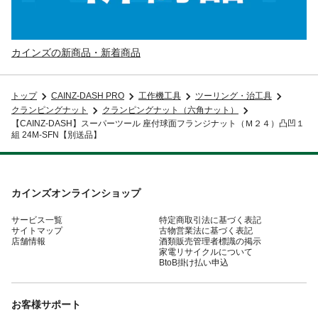
カインズの新商品・新着商品
トップ
CAINZ-DASH PRO
工作機工具
ツーリング・治工具
クランピングナット
クランピングナット（六角ナット）
【CAINZ-DASH】スーパーツール 座付球面フランジナット（Ｍ２４）凸凹１
組 24M-SFN【別送品】
カインズオンラインショップ
サービス一覧
特定商取引法に基づく表記
サイトマップ
古物営業法に基づく表記
店舗情報
酒類販売管理者標識の掲示
家電リサイクルについて
BtoB掛け払い申込
お客様サポート