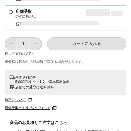
店舗受取
CAINZ PickUp
カートに入れる
最大注文数は
0
です
※価格は​店舗や​掲載場所で​異なる​場合が​あります。
基本送料のみ
5,000円以上ご注文で基本送料無料
店舗での受取は送料無料
送料について
店舗受取のお支払いについて
商品のお見積りご注文はこちら