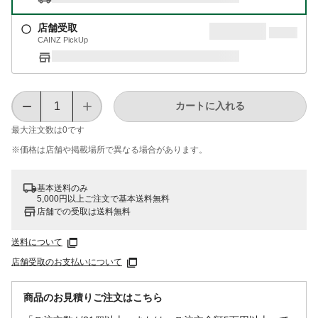
店舗受取
CAINZ PickUp
カートに入れる
最大注文数は
0
です
※価格は​店舗や​掲載場所で​異なる​場合が​あります。
基本送料のみ
5,000円以上ご注文で基本送料無料
店舗での受取は送料無料
送料について
店舗受取のお支払いについて
商品のお見積りご注文はこちら