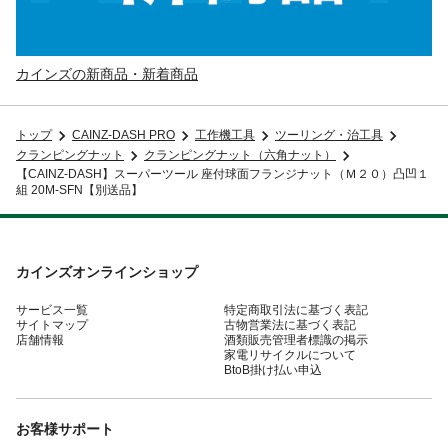
カインズの新商品・新着商品
トップ
CAINZ-DASH PRO
工作機工具
ツーリング・治工具
クランピングナット
クランピングナット（六角ナット）
【CAINZ-DASH】スーパーツール 座付球面フランジナット（Ｍ２０）凸凹１
組 20M-SFN【別送品】
カインズオンラインショップ
サービス一覧
特定商取引法に基づく表記
サイトマップ
古物営業法に基づく表記
店舗情報
酒類販売管理者標識の掲示
家電リサイクルについて
BtoB掛け払い申込
お客様サポート