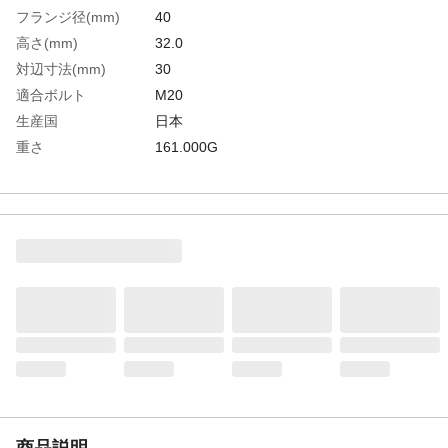
フランジ径(mm)
40
高さ(mm)
32.0
対辺寸法(mm)
30
適合ボルト
M20
生産国
日本
重さ
161.000G
材質1
スチール（S45C）
材質2
処理：焼き入れ(28～35HRC)、黒染仕上げ
商品説明