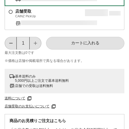
店舗受取
CAINZ PickUp
カートに入れる
最大注文数は
0
です
※価格は​店舗や​掲載場所で​異なる​場合が​あります。
基本送料のみ
5,000円以上ご注文で基本送料無料
店舗での受取は送料無料
送料について
店舗受取のお支払いについて
商品のお見積りご注文はこちら