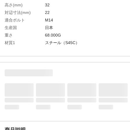
高さ(mm)
32
対辺寸法(mm)
22
適合ボルト
M14
生産国
日本
重さ
68.000G
材質1
スチール（S45C）
材質2
処理：焼き入れ(30～35HRC)、黒染仕上げ
商品説明