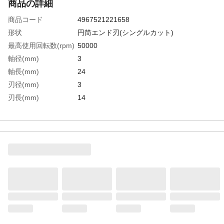
商品の詳細
商品コード
4967521221658
形状
円筒エンド刃(シングルカット)
最高使用回転数(rpm)
50000
軸径(mm)
3
軸長(mm)
24
刃径(mm)
3
刃長(mm)
14
オール超硬/ロー付
オール超硬
生産国
アメリカ
重さ
5.000G