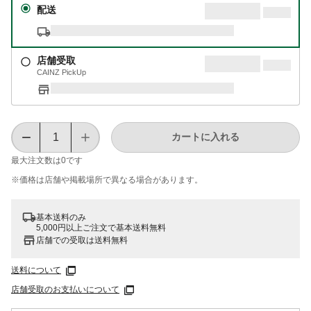
配送
店舗受取
CAINZ PickUp
カートに入れる
最大注文数は
0
です
※価格は​店舗や​掲載場所で​異なる​場合が​あります。
基本送料のみ
5,000円以上ご注文で基本送料無料
店舗での受取は送料無料
送料について
店舗受取のお支払いについて