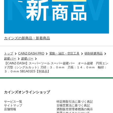
カインズの新商品・新着商品
トップ
CAINZ-DASH PRO
電動・油圧・空圧工具
研削研磨用品
超硬バー
超硬バー
【CAINZ-DASH】スーパーツール スーパー超硬バー オール超硬 円筒エン
ド刃型（シングルカット）刃径：３．０ｍｍ 刃長：１４．０ｍｍ 軸径：
３．０ｍｍ SB1A01ES【別送品】
カインズオンラインショップ
サービス一覧
特定商取引法に基づく表記
サイトマップ
古物営業法に基づく表記
店舗情報
酒類販売管理者標識の掲示
家電リサイクルについて