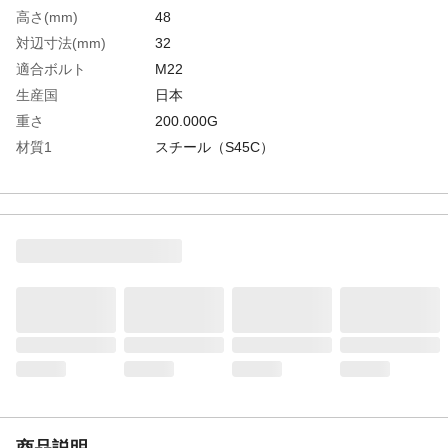
高さ(mm)
48
対辺寸法(mm)
32
適合ボルト
M22
生産国
日本
重さ
200.000G
材質1
スチール（S45C）
材質2
処理：焼き入れ(30～35HRC)、黒染仕上げ
商品説明