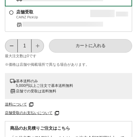
店舗受取
CAINZ PickUp
カートに入れる
最大注文数は
0
です
※価格は​店舗や​掲載場所で​異なる​場合が​あります。
基本送料のみ
5,000円以上ご注文で基本送料無料
店舗での受取は送料無料
送料について
店舗受取のお支払いについて
商品のお見積りご注文はこちら