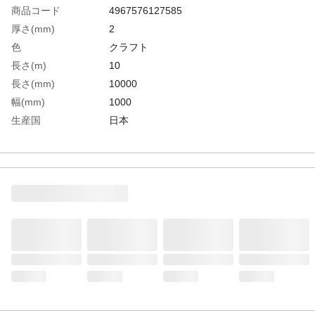
商品コード
4967576127585
厚さ(mm)
2
色
クラフト
長さ(m)
10
長さ(mm)
10000
幅(mm)
1000
生産国
日本
重さ
1.400KG
材質1
ダンボール（C5AF）