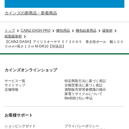
カインズの新商品・新着商品
トップ
CAINZ-DASH PRO
梱包用品
梱包結束用品
緩衝材
紙製緩衝材
【CAINZ-DASH】アイリスオーヤマ ５７３０６５ 巻き段ボール 幅１００
０ｍｍ×長さ１０ｍ M-DR10【別送品】
カインズオンラインショップ
サービス一覧
特定商取引法に基づく表記
サイトマップ
古物営業法に基づく表記
店舗情報
酒類販売管理者標識の掲示
家電リサイクルについて
BtoB掛け払い申込
お客様サポート
ショッピングガイド
プライバシーポリシー