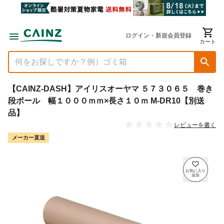
ログイン・新規会員登録
カート
【CAINZ-DASH】アイリスオーヤマ ５７３０６５ 巻き
段ボール 幅１０００ｍｍ×長さ１０ｍ M-DR10【別送
品】
レビューを書く
メーカー直送