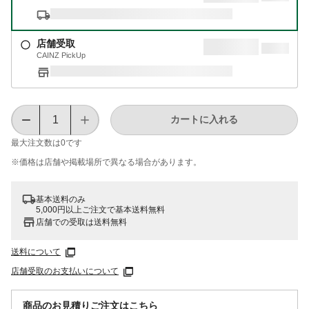
店舗受取
CAINZ PickUp
カートに入れる
最大注文数は
0
です
※価格は​店舗や​掲載場所で​異なる​場合が​あります。
基本送料のみ
5,000円以上ご注文で基本送料無料
店舗での受取は送料無料
送料について
店舗受取のお支払いについて
商品のお見積りご注文はこちら