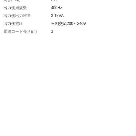
出力側周波数
400Hz
出力側出力容量
3.1kVA
出力側電圧
三相交流200～240V
電源コード長さ(m)
3
入力側周波数
50Hz、60Hz
入力側電圧
三相交流200～240V
入力側電源設備容量
4.5kVA(20A)
幅(mm)
200
生産国
日本
重さ
6.000KG
材質1
ケース：鉄