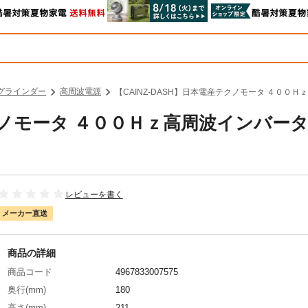
グラインダー
高周波電源
【CAINZ-DASH】日本電産テクノモータ ４００Ｈｚ
テクノモータ ４００Ｈｚ高周波インバー
レビューを書く
メーカー直送
商品の詳細
商品コード
4967833007575
奥行(mm)
180
高さ(mm)
211