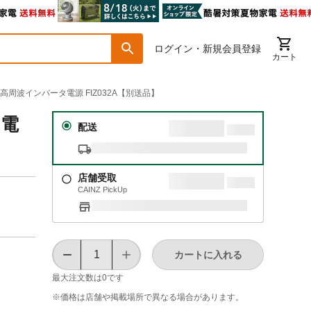
ログイン・新規会員登録
カート
高周波インバータ電源 FIZ032A【別送品】
タ電
配送
店舗受取
CAINZ PickUp
カートに入れる
最大注文数は
0
です
※価格は​店舗や​掲載場所で​異なる​場合が​あります。