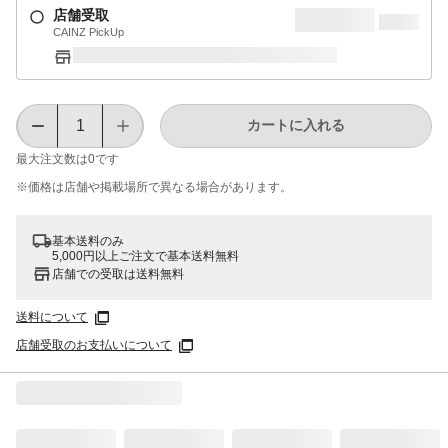
店舗受取
CAINZ PickUp
カートに入れる
最大注文数は
0
です
※価格は​店舗や​掲載場所で​異なる​場合が​あります。
基本送料のみ
5,000円以上ご注文で基本送料無料
店舗での受取は送料無料
送料について
店舗受取のお支払いについて