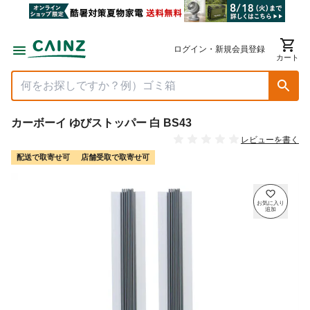
ログイン・新規会員登録
カート
カーボーイ ゆびストッパー 白 BS43
レビューを書く
配送で取寄せ可
店舗受取で取寄せ可