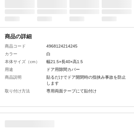
商品の詳細
商品コード
4968124214245
カラー
白
本体サイズ（cm）
幅21.5×長40×高1.5
用途
ドア用隙間カバー
商品説明
貼るだけでドア開閉時の指挟み事故を防止
します
取り付け方法
専用両面テープにて貼付け
入数
2本
材質・素材
軟質PVC/硬質PVC
付属品／セット内容
専用両面テープ貼付け済
生産国
台湾