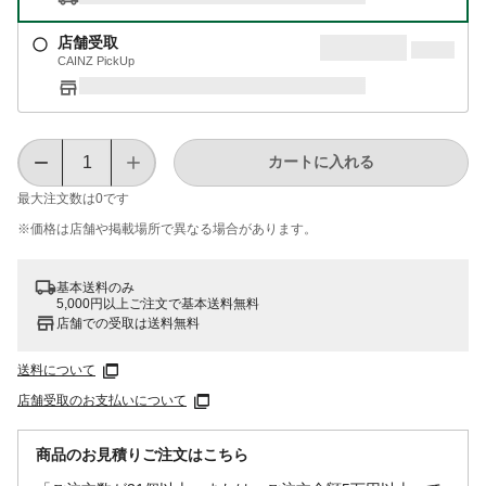
店舗受取
CAINZ PickUp
カートに入れる
最大注文数は
0
です
※価格は​店舗や​掲載場所で​異なる​場合が​あります。
基本送料のみ
5,000円以上ご注文で基本送料無料
店舗での受取は送料無料
送料について
店舗受取のお支払いについて
商品のお見積りご注文はこちら