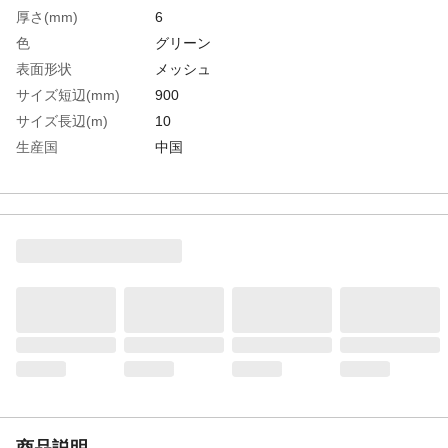
厚さ(mm)
6
色
グリーン
表面形状
メッシュ
サイズ短辺(mm)
900
サイズ長辺(m)
10
生産国
中国
重さ
29.700KG
材質1
ポリ塩化ビニール（PVC)
商品説明