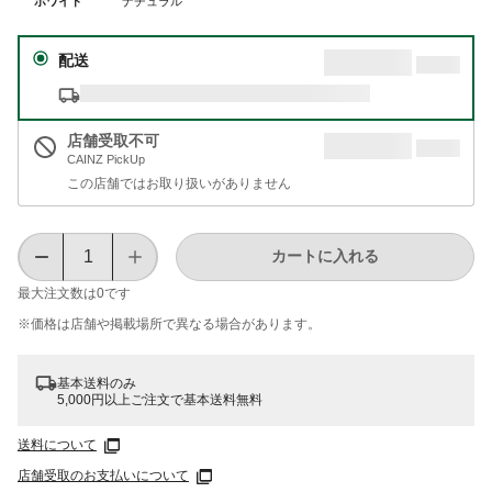
ホワイト
ナチュラル
配送
店舗受取不可
CAINZ PickUp
この店舗ではお取り扱いがありません
カートに入れる
最大注文数は
0
です
※価格は​店舗や​掲載場所で​異なる​場合が​あります。
基本送料のみ
5,000円以上ご注文で基本送料無料
送料について
店舗受取のお支払いについて