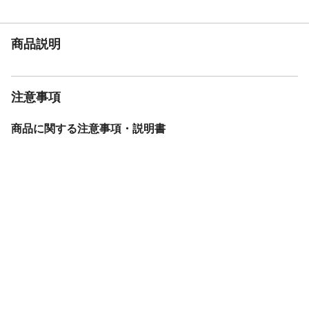
棚板枚数
1枚
使用方法
取扱説明書をよくご覧いただき、ご使用く
ださい。
商品説明
使用上の注意
●工具等の取り扱いには充分ご注意くださ
い。●組立ての際は、製品部材、部品の角で
のけがや、床、壁など、室内をキズつけな
注意事項
いようにご注意ください。●組立て手順に従
って部材の取り付け、ねじ締めなどを確実
に行ってください。
商品に関する注意事項・説明書
生産国
マレーシア
重量
7kg