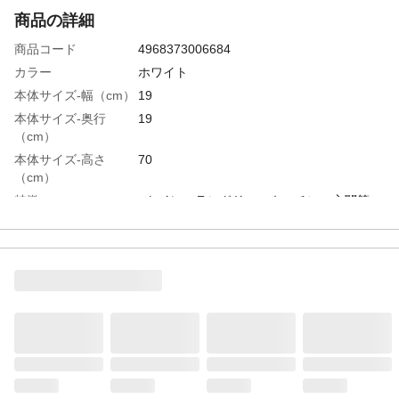
商品の詳細
商品コード
4968373006684
カラー
ホワイト
本体サイズ-幅（cm）
19
本体サイズ-奥行
19
（cm）
本体サイズ-高さ
70
（cm）
特徴
●トイレ、ランドリー、キッチン、玄関等い
ろいろなシーン、●用途で活躍出来るコーナ
ーラック。●設置場所は左右どちらでも可
能。●トイレットペーパーは最大5個収納可
能。●トイレブラシは最大48cmまで収納可
能。●完成品。
材質・素材
プリント紙化粧繊維板
耐荷重
●天板:5kg ●棚板:5kg
天板耐荷重
5kg
棚板耐荷重
5kg