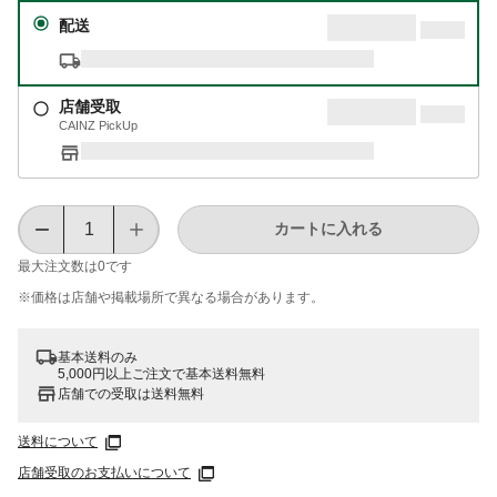
配送
店舗受取
CAINZ PickUp
カートに入れる
最大注文数は
0
です
※価格は​店舗や​掲載場所で​異なる​場合が​あります。
基本送料のみ
5,000円以上ご注文で基本送料無料
店舗での受取は送料無料
送料について
店舗受取のお支払いについて