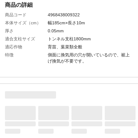
商品の詳細
商品コード
4968438009322
本体サイズ（cm）
幅185cm×長さ10m
厚さ
0.05mm
適合支柱サイズ
トンネル支柱1800mm
適応作物
育苗、葉菜類全般
特徴
側面に換気用の穴が開いているので、裾上
げ換気が不要です。
用途
トンネル栽培などの換気、保温
種類
園芸用カットフィルム 透明
重量
0.89kg