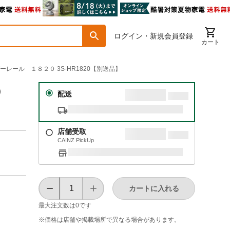
ログイン・新規会員登録
カート
ーレール １８２０ 3S-HR1820【別送品】
０
配送
店舗受取
CAINZ PickUp
カートに入れる
最大注文数は
0
です
※価格は​店舗や​掲載場所で​異なる​場合が​あります。