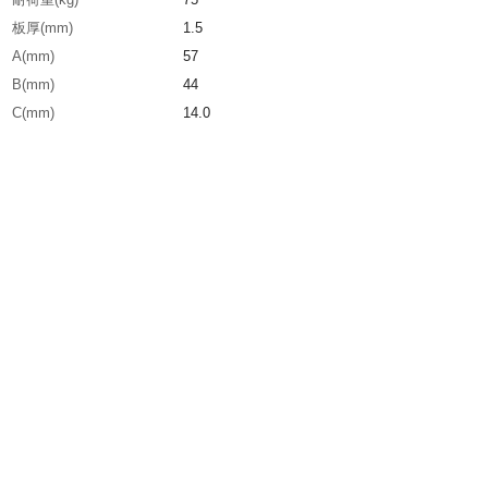
板厚(mm)
1.5
A(mm)
57
B(mm)
44
C(mm)
14.0
D(mm)
41.0
E(mm)
6.5
生産国
日本
重さ
3.940KG
材質1
ステンレス（SUS304）