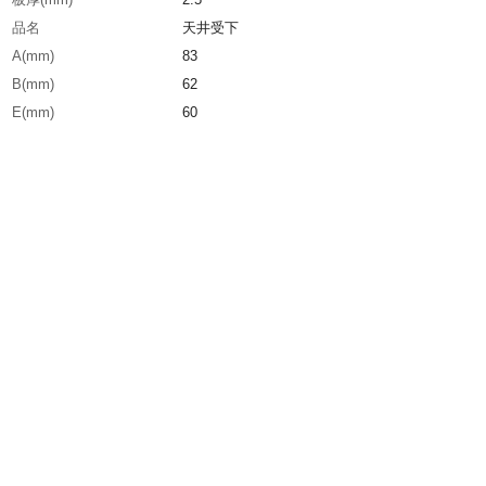
品名
天井受下
A(mm)
83
B(mm)
62
E(mm)
60
生産国
日本
重さ
260.000G
材質1
ステンレス（SUS304）