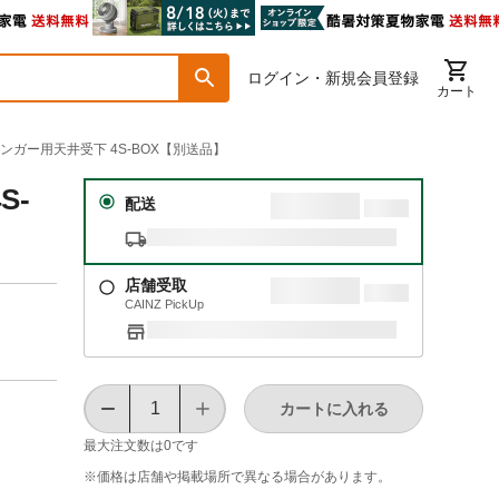
ログイン・新規会員登録
カート
ハンガー用天井受下 4S-BOX【別送品】
S-
配送
店舗受取
CAINZ PickUp
カートに入れる
最大注文数は
0
です
※価格は​店舗や​掲載場所で​異なる​場合が​あります。