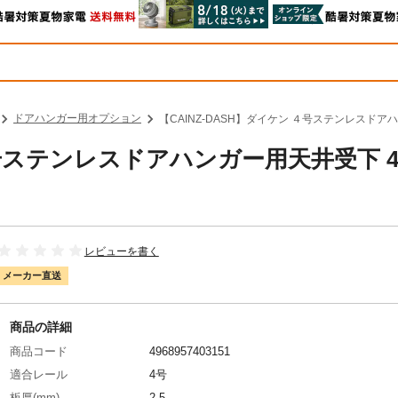
ドアハンガー用オプション
【CAINZ-DASH】ダイケン ４号ステンレスドア
４号ステンレスドアハンガー用天井受下 4
レビューを書く
メーカー直送
商品の詳細
商品コード
4968957403151
適合レール
4号
板厚(mm)
2.5