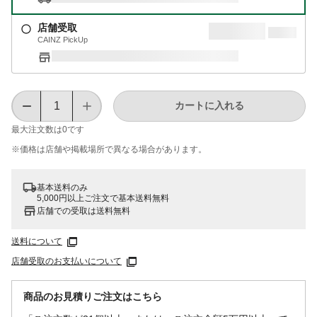
店舗受取
CAINZ PickUp
カートに入れる
最大注文数は
0
です
※価格は​店舗や​掲載場所で​異なる​場合が​あります。
基本送料のみ
5,000円以上ご注文で基本送料無料
店舗での受取は送料無料
送料について
店舗受取のお支払いについて
商品のお見積りご注文はこちら