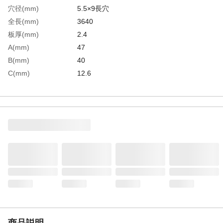
穴径(mm)
5.5×9長穴
全長(mm)
3640
板厚(mm)
2.4
A(mm)
47
B(mm)
40
C(mm)
12.6
D(mm)
8.5
生産国
日本
重さ
4.160KG
材質1
アルミニウム（A6063S-T5）
商品説明