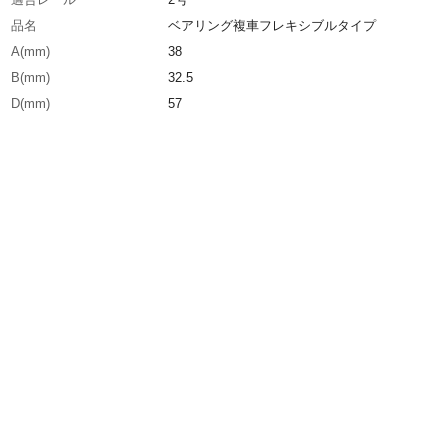
品名
ベアリング複車フレキシブルタイプ
A(mm)
38
B(mm)
32.5
D(mm)
57
生産国
日本
重さ
0.450KG
材質1
本体：スチール
材質2
戸車：鋳物