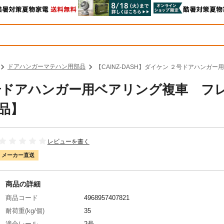
ドアハンガーマテハン用部品
【CAINZ-DASH】ダイケン ２号ドアハンガー
 ２号ドアハンガー用ベアリング複車 フ
送品】
レビューを書く
メーカー直送
商品の詳細
商品コード
4968957407821
耐荷重(kg/個)
35
適合レール
2号