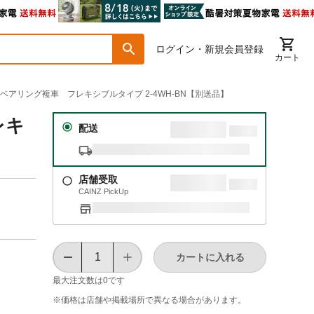
ログイン・新規会員登録
カート
用ベアリング複車 フレキシブルタイプ 2-4WH-BN【別送品】
レキ
配送
店舗受取
CAINZ PickUp
カートに入れる
最大注文数は
0
です
※価格は​店舗や​掲載場所で​異なる​場合が​あります。