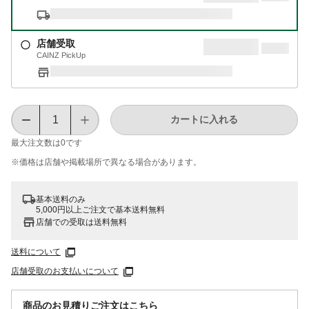
店舗受取
CAINZ PickUp
カートに入れる
最大注文数は
0
です
※価格は​店舗や​掲載場所で​異なる​場合が​あります。
基本送料のみ
5,000円以上ご注文で基本送料無料
店舗での受取は送料無料
送料について
店舗受取のお支払いについて
商品のお見積りご注文はこちら