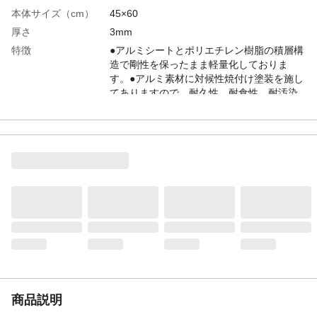
本体サイズ（cm）
45×60
厚さ
3mm
特徴
●アルミシートとポリエチレン樹脂の積層構
造で剛性を保ったまま軽量化しておりま
す。●アルミ素材に対候性焼付け塗装を施し
てありますので、耐久性、耐食性、耐汚染
性、耐摩耗性に優れています。●剛性が高い
為、たわみが少なく平滑性に優れ美しい鏡
面を保ちます。
用途
看板・案内板・標識・目隠し材・パーテー
ション等
使用上の注意
●切断加工時に使用する道具で手、指をケガ
する恐れがありますので注意して下さい。●
切断面が鋭く身体を傷つける恐れがある場
合には固い物を押しつけて角を丸くしてく
ださい。●アルミ複合板には養生フィルムが
貼りつけてありますので、必ず加工後に剥
がしてください。等
入数
1枚
商品説明
材質
アルミ・ポリエチレン樹脂