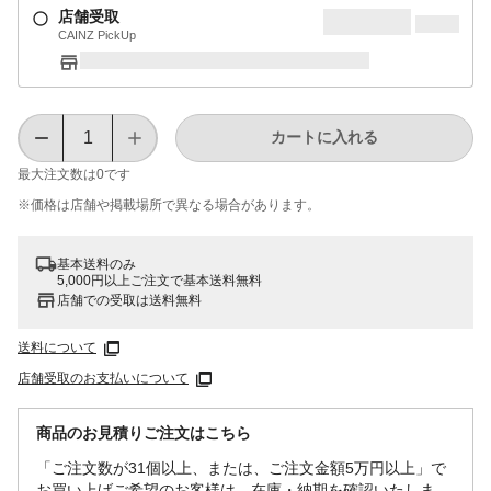
店舗受取
CAINZ PickUp
カートに入れる
最大注文数は
0
です
※価格は​店舗や​掲載場所で​異なる​場合が​あります。
基本送料のみ
5,000円以上ご注文で基本送料無料
店舗での受取は送料無料
送料について
店舗受取のお支払いについて
商品のお見積りご注文はこちら
「ご注文数が31個以上、または、ご注文金額5万円以上」で
お買い上げご希望のお客様は、在庫・納期を確認いたしま