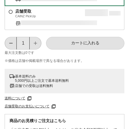
店舗受取
CAINZ PickUp
カートに入れる
最大注文数は
0
です
※価格は​店舗や​掲載場所で​異なる​場合が​あります。
基本送料のみ
5,000円以上ご注文で基本送料無料
店舗での受取は送料無料
送料について
店舗受取のお支払いについて
商品のお見積りご注文はこちら