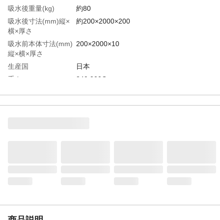
吸水後重量(kg)
約80
吸水後寸法(mm)縦×
約200×2000×200
横×厚さ
吸水前本体寸法(mm)
200×2000×10
縦×横×厚さ
生産国
日本
重さ
840.000G
材質1
不織布（滑り止め:天然ゴム）
材質2
吸水ポリマー
商品説明