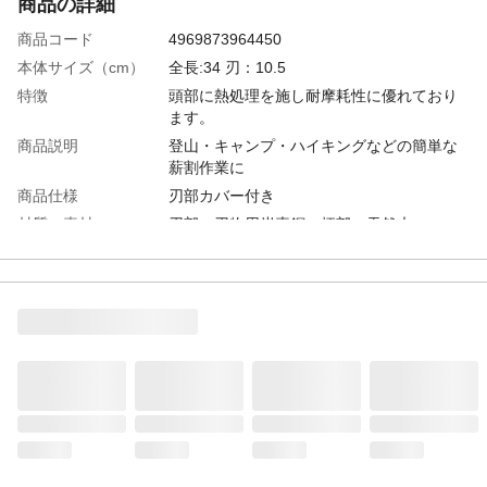
商品の詳細
商品コード
4969873964450
本体サイズ（cm）
全長:34 刃：10.5
特徴
頭部に熱処理を施し耐摩耗性に優れており
ます。
商品説明
登山・キャンプ・ハイキングなどの簡単な
薪割作業に
商品仕様
刃部カバー付き
材質・素材
刃部：刃物用炭素鋼、柄部：天然木
使用上の注意
草木を切る為の道具です。用途以外には使
用しないで下さい
生産国
日本