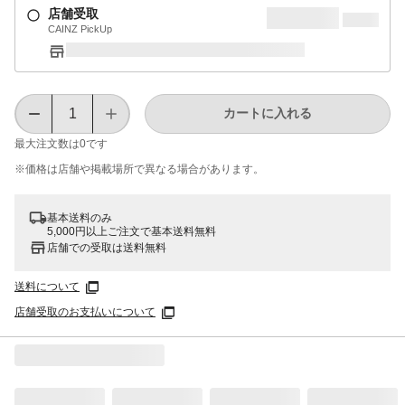
店舗受取
CAINZ PickUp
カートに入れる
最大注文数は
0
です
※価格は​店舗や​掲載場所で​異なる​場合が​あります。
基本送料のみ
5,000円以上ご注文で基本送料無料
店舗での受取は送料無料
送料について
店舗受取のお支払いについて