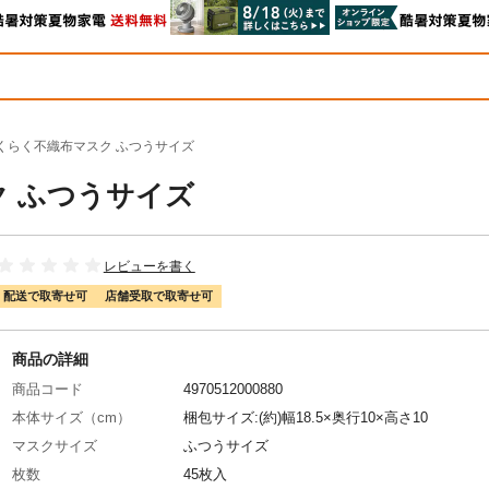
息らくらく不織布マスク ふつうサイズ
ク ふつうサイズ
レビューを書く
配送で取寄せ可
店舗受取で取寄せ可
商品の詳細
商品コード
4970512000880
本体サイズ（cm）
梱包サイズ:(約)幅18.5×奥行10×高さ10
マスクサイズ
ふつうサイズ
枚数
45枚入