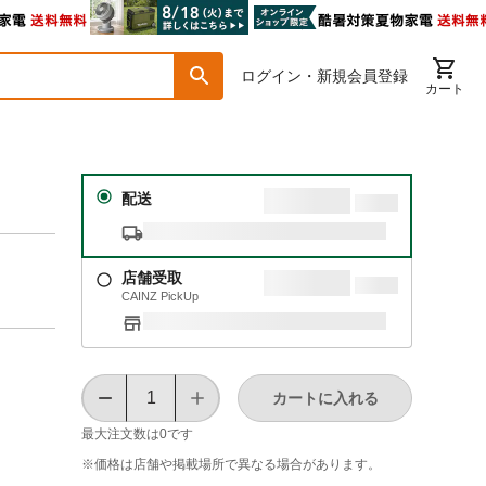
ログイン・新規会員登録
カート
配送
店舗受取
CAINZ PickUp
カートに入れる
最大注文数は
0
です
※価格は​店舗や​掲載場所で​異なる​場合が​あります。