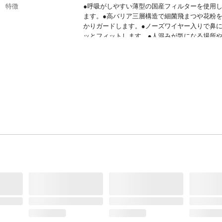
特徴
●呼吸がしやすい薄型の国産フィルターを使用
ます。●高バリア三層構造で細菌飛まつや花粉
かりガードします。●ノーズワイヤー入りで鼻
ッとフィットします。●人混みが気になる場所
除、クッキング等いろいろ使えます。
材質・素材
●本体/ポリプロピレン不織布、ポリエステル不
ノーズワイヤー/ポリエチレン●耳ひも/ポリエス
ル、ポリウレタン
使用方法
1.ノーズワイヤーの付いている方を上に、ゴム
接着部のある側を口側にして顔にかけてください
ノーズワイヤーを鼻の両側でおさえて鼻のカー
わせてください。3.上下に伸ばして、マスクの
アゴの下までくるようにしてください。
使用上の注意
●本品は簡易マスクですので有毒な粉じんやガ
発生する環境での使用はお避けください。●衛
使い切りでご使用ください。●皮ふに異常があ
や、 異常があらわれたときはご使用をおやめく
い。等
生産国
日本
タイプ
一日使い切りタイプ