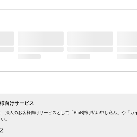
フィルタ捕集効率試験
●微小粒子捕集効率(PFE)99%●バグテリア飛ま
効率(BFE)98%●ウイルス飛まつ捕集効率(VFE)9
花粉粒子捕集効率99%
様向けサービス
、法人のお客様向けサービスとして「BtoB掛け払い申し込み」や「カイ
さい。