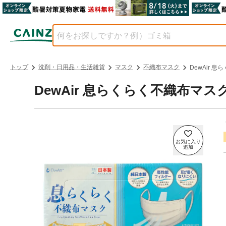
トップ
洗剤・日用品・生活雑貨
マスク
不織布マスク
DewAir 
DewAir 息らくらく不織布マス