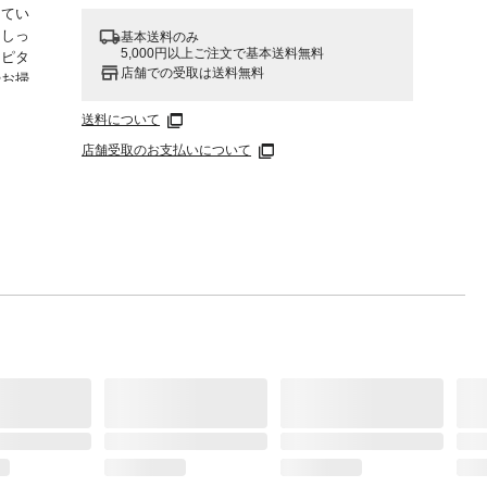
してい
をしっ
基本送料のみ
5,000円以上ご注文で基本送料無料
にピタ
店舗での受取は送料無料
やお掃
送料について
織布●
店舗受取のお支払いについて
テ
ひもの
。2.
ブに合
下側が
ス等の
生上、
るとき
ださ