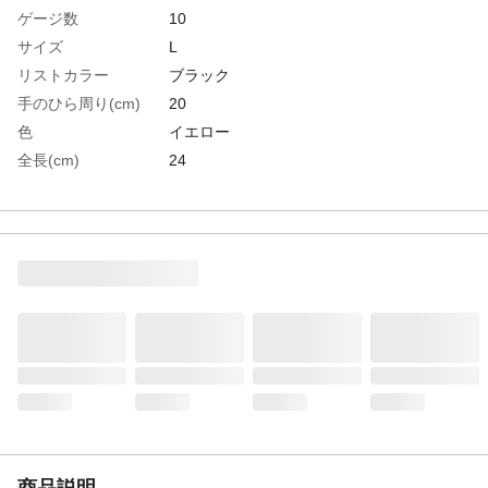
ゲージ数
10
サイズ
L
リストカラー
ブラック
手のひら周り(cm)
20
色
イエロー
全長(cm)
24
中指長さ(cm)
8.0
すべり止め
あり
EN388 2016規格
1424D
生産国
中国
重さ
64.000G
材質1
手袋部:アラミド、ポリエステル、金属繊
維、綿、ポリウレタン
材質2
すべり止め部:塩化ビニール
商品説明