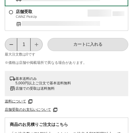
店舗受取
CAINZ PickUp
カートに入れる
最大注文数は
0
です
※価格は​店舗や​掲載場所で​異なる​場合が​あります。
基本送料のみ
5,000円以上ご注文で基本送料無料
店舗での受取は送料無料
送料について
店舗受取のお支払いについて
商品のお見積りご注文はこちら