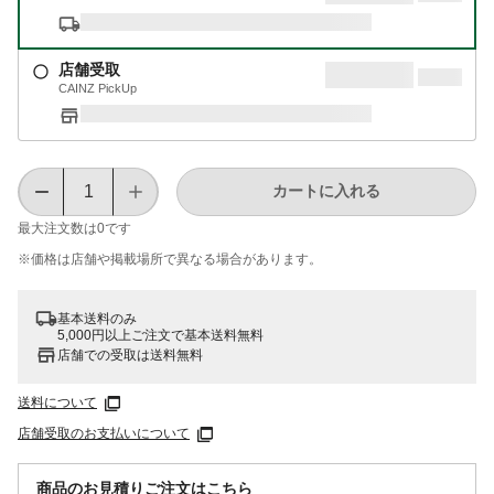
店舗受取
CAINZ PickUp
カートに入れる
最大注文数は
0
です
※価格は​店舗や​掲載場所で​異なる​場合が​あります。
基本送料のみ
5,000円以上ご注文で基本送料無料
店舗での受取は送料無料
送料について
店舗受取のお支払いについて
商品のお見積りご注文はこちら