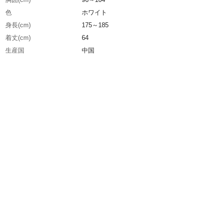
色
ホワイト
身長(cm)
175～185
着丈(cm)
64
生産国
中国
重さ
140.000G
材質1
ポリエステル90%、ポリウレタン10%