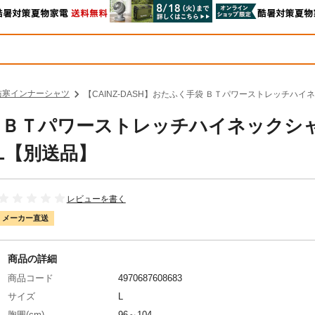
防寒インナーシャツ
【CAINZ-DASH】おたふく手袋 ＢＴパワーストレッチハイネ
手袋 ＢＴパワーストレッチハイネックシ
-L【別送品】
レビューを書く
メーカー直送
商品の詳細
商品コード
4970687608683
サイズ
L
胸囲(cm)
96～104