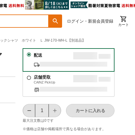
ログイン・新規会員登録
カート
ックシャツ ホワイト Ｌ JW-170-WH-L【別送品】
ャ
配送
店舗受取
CAINZ PickUp
カートに入れる
最大注文数は
0
です
※価格は​店舗や​掲載場所で​異なる​場合が​あります。