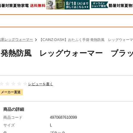
防寒レッグウォーマー
【CAINZ-DASH】おたふく手袋 発熱防風 レッグウォーマー
手袋 発熱防風 レッグウォーマー ブラ
レビューを書く
メーカー直送
商品の詳細
商品コード
4970687610099
サイズ
L
色
ブラック