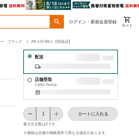
ログイン・新規会員登録
カート
 ブラック Ｌ JW-123-BK-L【別送品】
ッ
配送
店舗受取
CAINZ PickUp
カートに入れる
最大注文数は
0
です
※価格は​店舗や​掲載場所で​異なる​場合が​あります。