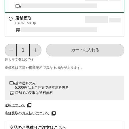
店舗受取
CAINZ PickUp
カートに入れる
最大注文数は
0
です
※価格は​店舗や​掲載場所で​異なる​場合が​あります。
基本送料のみ
5,000円以上ご注文で基本送料無料
店舗での受取は送料無料
送料について
店舗受取のお支払いについて
商品のお見積りご注文はこちら