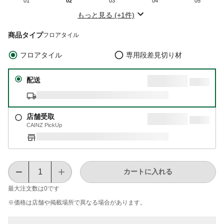
01
02
03
04
05
もっと見る (+1件)
商品タイプ
フロアタイル
フロアタイル
専用段差見切り材
配送
店舗受取
CAINZ PickUp
カートに入れる
最大注文数は
0
です
※価格は​店舗や​掲載場所で​異なる​場合が​あります。