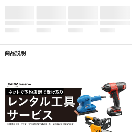
は使用しないでください。
入数
10枚入り
材質
SPC(炭酸カルシウム、塩化ビニル)
使用上の注意
【使用できない場所】凹凸の激しい床面、
柔らかい床面、毛足の長いカーペット、高
温になる所※、常に水のかかる場所※特殊
店舗などの暖房がかなり高い温度に設定さ
れているところは使用できません。※電熱
商品説明
式(シート式)床暖房の上には使用できませ
ん。
生産国
中国
重量
13.5kg