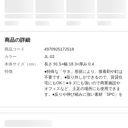
商品の詳細
商品コード
4970925172518
カラー
JL-02
本体サイズ（cm）
長さ:91.5×幅:18.3×厚み:0.4
特徴
●特殊な「サネ」形状により、接着剤や釘は
不要です。●取り外しができるので、賃貸住
宅にもOK！●キズにも強いので商業施設や
オフィスなど、土足の場所にも使用できま
す。●反りや伸び縮みに強い素材「SPC」を
使用しています。
取り付け方法
【使用できる場所】床面素材が木、コンク
リート、化学タイル、クッションフロア、
フローリング、タタミ ※遮音フローリン
グなど上を歩くと大きくへこむような場合