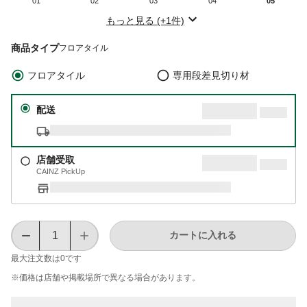
01
02
03
04
05
もっと見る (+1件)
商品タイプ
フロアタイル
フロアタイル
専用段差見切り材
配送
店舗受取
CAINZ PickUp
カートに入れる
最大注文数は
0
です
※価格は​店舗や​掲載場所で​異なる​場合が​あります。