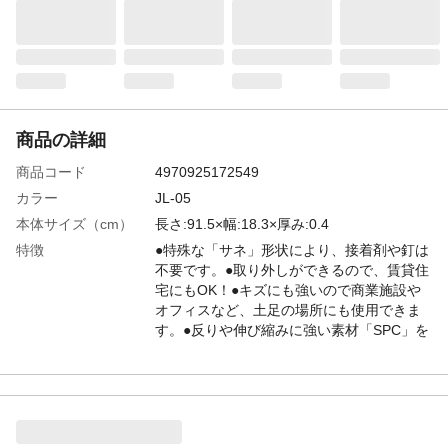
商品の詳細
商品コード
4970925172549
カラー
JL-05
本体サイズ（cm）
長さ:91.5×幅:18.3×厚み:0.4
特徴
●特殊な「サネ」形状により、接着剤や釘は
不要です。●取り外しができるので、賃貸住
宅にもOK！●キズにも強いので商業施設や
オフィスなど、土足の場所にも使用できま
す。●反りや伸び縮みに強い素材「SPC」を
使用しています。
取り付け方法
【使用できる場所】床面素材が木、コンク
リート、化学タイル、クッションフロア、
フローリング、タタミ ※遮音フローリン
グなど上を歩くと大きくへこむような場合