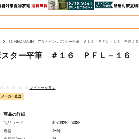
筆
【CAINZ-DASH】アサヒペン ポスター平筆 ＃１６ ＰＦＬ－１６ 全長２００
ン ポスター平筆 ＃１６ ＰＦＬ－１６
レビューを書く
メーカー直送
商品の詳細
商品コード
4970925224088
規格
16号
金具幅(mm)
15