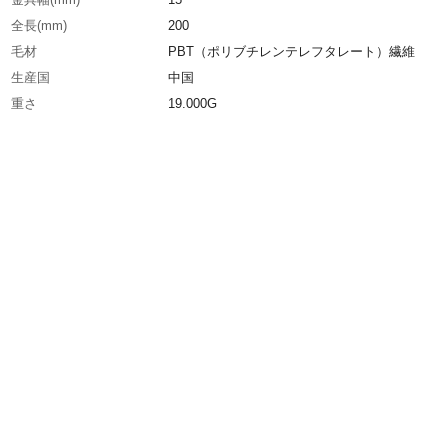
全長(mm)
200
毛材
PBT（ポリブチレンテレフタレート）繊維
生産国
中国
重さ
19.000G
材質1
毛：PBT（ポリブチレンテレフタレート）
材質2
柄：木