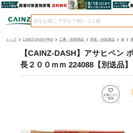
トップ
CAINZ-DASH PRO
工事・照明用品
塗装・内装用品
筆
【CAINZ-DASH】アサヒペ
長２００ｍｍ 224088【別送品】