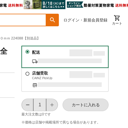
ログイン・新規会員登録
カート
ｍｍ 224088【別送品】
 全
配送
店舗受取
CAINZ PickUp
カートに入れる
最大注文数は
0
です
※価格は​店舗や​掲載場所で​異なる​場合が​あります。