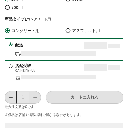
700ml
商品タイプ1
コンクリート用
コンクリート用
アスファルト用
配送
店舗受取
CAINZ PickUp
カートに入れる
最大注文数は
0
です
※価格は​店舗や​掲載場所で​異なる​場合が​あります。