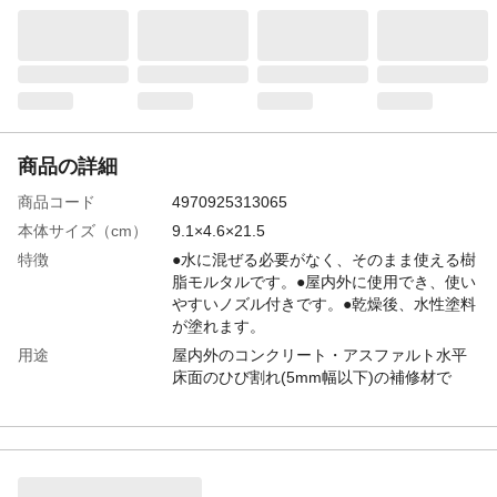
商品の詳細
商品コード
4970925313065
本体サイズ（cm）
9.1×4.6×21.5
特徴
●水に混ぜる必要がなく、そのまま使える樹
脂モルタルです。●屋内外に使用でき、使い
やすいノズル付きです。●乾燥後、水性塗料
が塗れます。
用途
屋内外のコンクリート・アスファルト水平
床面のひび割れ(5mm幅以下)の補修材で
す。
容量
200ml
材質
アクリル樹脂、無機充てん材、顔料、水
生産国
日本