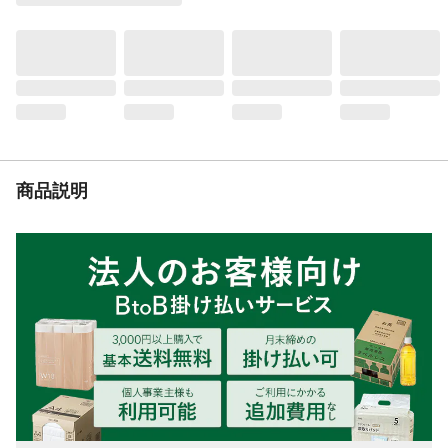
乾燥時間
夏期/約3時間 冬期/約6時間
硬化時間
48時間
施工できない箇所
※絶えず水がかかったり水につかるところ
や、いつも湿っているところには適しませ
ん。※カベ面には適しません。
施工面積
5mm幅で5mmの深さのひび割れを補修する
場合約7.6m
重量
307g
商品説明