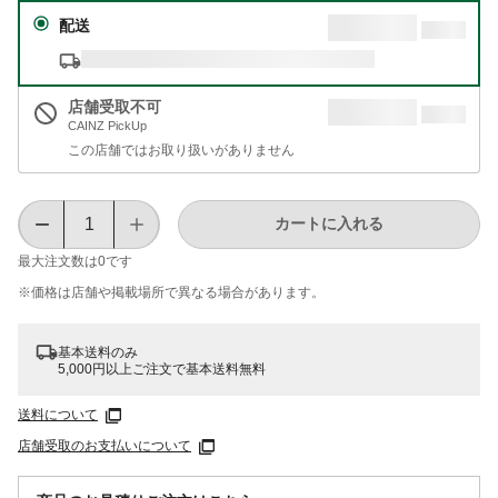
配送
店舗受取不可
CAINZ PickUp
この店舗ではお取り扱いがありません
カートに入れる
最大注文数は
0
です
※価格は​店舗や​掲載場所で​異なる​場合が​あります。
基本送料のみ
5,000円以上ご注文で基本送料無料
送料について
店舗受取のお支払いについて