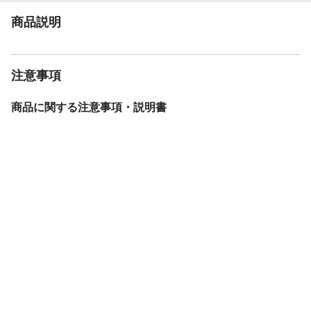
使用可能な素材
コンクリート・セメント・モルタル
商品説明
重量
1kg
消防法分類
非危険物
塗り面積
9平方メートル～11平方メートル
注意事項
商品に関する注意事項・説明書