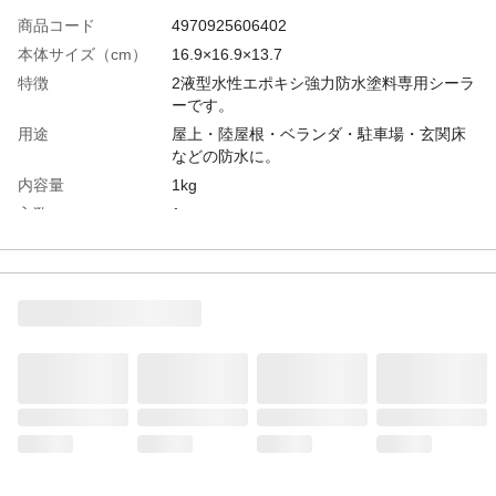
商品コード
4970925606402
本体サイズ（cm）
16.9×16.9×13.7
特徴
2液型水性エポキシ強力防水塗料専用シーラ
ーです。
用途
屋上・陸屋根・ベランダ・駐車場・玄関床
などの防水に。
内容量
1kg
入数
1
材質
合成樹脂(水系)
成分
エポキシ樹脂・有機溶剤・水
使用方法
使用前に基材・硬化材を混ぜ合わせる。
使用上の注意
4～5時間以内に使用してください。
生産国
日本
製造元
(株)アサヒペン
販売元
(株)アサヒペン
液性
水性
乾燥時間
夏期:3～4時間、冬期:4～5時間