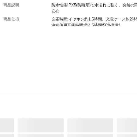
商品説明
防水性能IPX5(防噴形)で水濡れに強く、突然の
安心
商品仕様
充電時間:イヤホン約1.5時間、充電ケース約2時
連続使用可能時間:約4.5時間(50%音量)
生産国
中国
ドライバー
φ12mm 16Ω
重量
イヤホン:約5.5g(1個当たり)、充電ケース:約45g