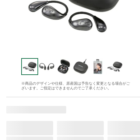
※商品のデザインや仕様、原産国は予告なく変更となる場合がご
ざいます。ご指定はできませんのでご了承ください。