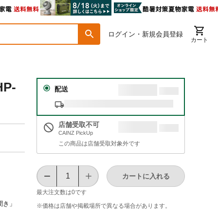
ログイン・新規会員登録
カート
P-
配送
店舗受取不可
CAINZ PickUp
この商品は店舗受取対象外です
カートに入れる
最大注文数は
0
です
聞き」
※価格は​店舗や​掲載場所で​異なる​場合が​あります。