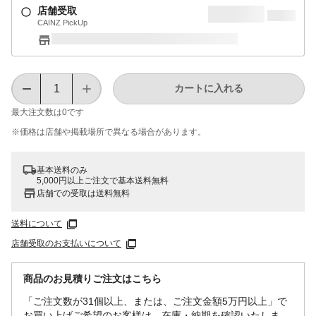
店舗受取
CAINZ PickUp
カートに入れる
最大注文数は
0
です
※価格は​店舗や​掲載場所で​異なる​場合が​あります。
基本送料のみ
5,000円以上ご注文で基本送料無料
店舗での受取は送料無料
送料について
店舗受取のお支払いについて
商品のお見積りご注文はこちら
「ご注文数が31個以上、または、ご注文金額5万円以上」で
お買い上げご希望のお客様は、在庫・納期を確認いたしま