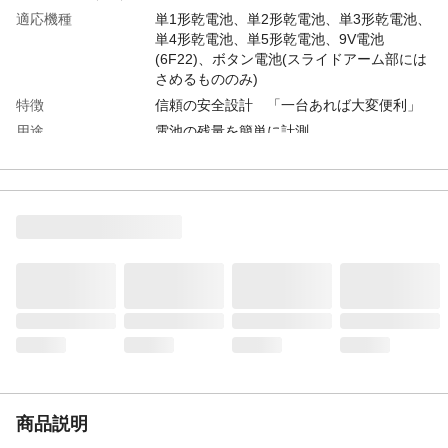
適応機種
単1形乾電池、単2形乾電池、単3形乾電池、
単4形乾電池、単5形乾電池、9V電池
(6F22)、ボタン電池(スライドアーム部には
さめるもののみ)
特徴
信頼の安全設計 「一台あれば大変便利」
用途
電池の残量を簡単に計測
入数
1
商品仕様
スライドアーム部に電池をはさみ計測しま
す。
材質
本体材質:ABS樹脂
使用上の注意
1.5V及び9Vのマンガン乾電池、アルカリ乾
電池以外の測定には、絶対に使用しないで
ください。ニカド電池やリチウム電池は発
熱するので大変危険です。
生産国
中国
重量
32g
商品説明