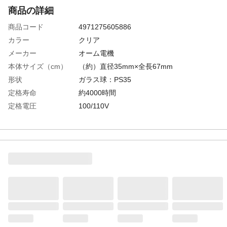
商品の詳細
商品コード
4971275605886
カラー
クリア
メーカー
オーム電機
本体サイズ（cm）
（約）直径35mm×全長67mm
形状
ガラス球：PS35
定格寿命
約4000時間
定格電圧
100/110V
ワット数
60W
口金
E17