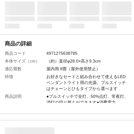
商品の詳細
商品コード
4971275638785
本体サイズ（cm）
（約）直径φ28.0×高さ9.3cm
適応畳数
屋内用 8畳（屋外使用禁止）
特徴
お好きなセードと組み合わせて使えるLED
ペンダントライト用の光源。プルスイッチ
はチェーンとひもタイプから選べます
商品説明
●プルスイッチで全灯、50%点灯、常夜灯、
消灯の切り替えができます●消費電力
40W（100%点灯時）で省エネです●光源の
交換不要で手間が掛からずローコストです
●LED5年保証対象商品
消費電力
100%点灯時…40W、50%点灯時…21W、常
夜灯点灯時…約1W、待機電力…約0.5W