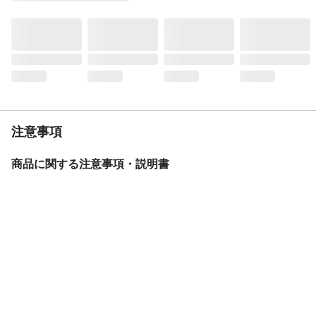
定格寿命
約40000時間
生産国
中国
リモコン
なし
重量
約0.8kg
調光
全灯、50%点灯、常夜灯
調色
なし
電気工事
不要
注意事項
商品に関する注意事項・説明書