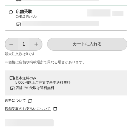
店舗受取
CAINZ PickUp
カートに入れる
最大注文数は
0
です
※価格は​店舗や​掲載場所で​異なる​場合が​あります。
基本送料のみ
5,000円以上ご注文で基本送料無料
店舗での受取は送料無料
送料について
店舗受取のお支払いについて