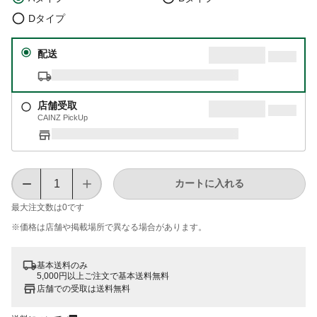
Dタイプ
配送
店舗受取
CAINZ PickUp
カートに入れる
最大注文数は
0
です
※価格は​店舗や​掲載場所で​異なる​場合が​あります。
基本送料のみ
5,000円以上ご注文で基本送料無料
店舗での受取は送料無料