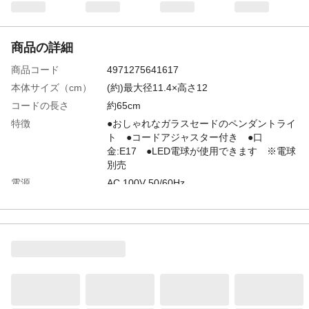
商品の詳細
商品コード
4971275641617
本体サイズ（cm）
(約)最大径11.4×高さ12
コードの長さ
約65cm
特徴
●おしゃれなガラスセードのペンダントライ
ト ●コードアジャスター付き ●口
金:E17 ●LED電球が使用できます ※電球
別売
電源
AC 100V 50/60Hz
材質
ガラス
定格消費電力
最大60W以下
生産国
中国
口金
E17
重量
約980g
適合ランプ
●白熱電球:60W以下/LED電球:10W以下 ※
全長120mm、最大径60mm以下、質量110g