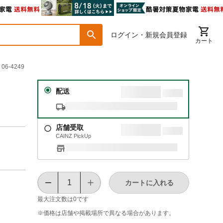
ログイン・新規会員登録
カート
06-4249
配送
店舗受取
CAINZ PickUp
カートに入れる
最大注文数は
0
です
※価格は​店舗や​掲載場所で​異なる​場合が​あります。