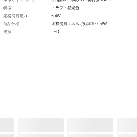
特徴
トラフ・昼光色
定格消費電力
6.4W
商品仕様
固有消費エネルギ効率100lm/W
光源
LED
定格光束
950lm
重量
本体質量:(約)940g
電気工事
必要