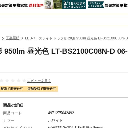
工事照明
LEDベースライト トラフ形 20形 950lm 昼光色 LT-BS2100C08N-D 
lm 昼光色 LT-BS2100C08N-D 06-
レビューを書く
配送で取寄せ可
店舗受取で取寄せ可
商品の詳細
商品コード
4971275642492
カラー
ホワイト
本体サイズ（cm）
(約)幅63.2×高さ5.8×奥行き8cmm