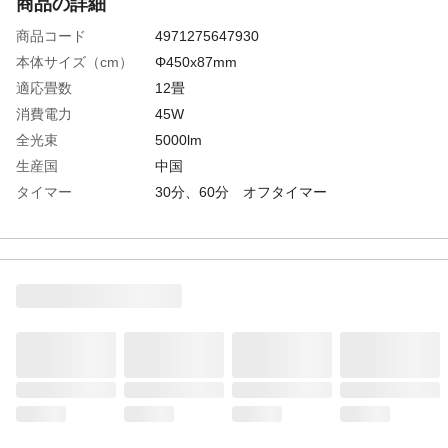
商品の詳細
商品コード
4971275647930
本体サイズ（cm）
Φ450x87mm
適応畳数
12畳
消費電力
45W
全光束
5000lm
生産国
中国
タイマー
30分、60分 オフタイマー
リモコン
リモコン付属
重量
0.95㎏
調光
100％－＞75％－＞50％－＞25％