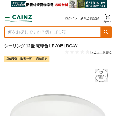
ログイン・新規会員登録
カート
シーリング 12畳 電球色 LE-Y45LBG-W
レビューを書く
店舗受取で取寄せ可
店舗限定