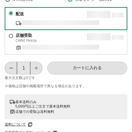
配送
店舗受取
CAINZ PickUp
カートに入れる
最大注文数は
0
です
※価格は​店舗や​掲載場所で​異なる​場合が​あります。
基本送料のみ
5,000円以上ご注文で基本送料無料
店舗での受取は送料無料
送料について