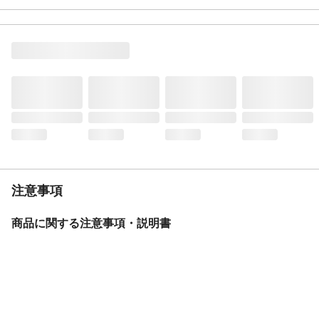
付属品／セット内容
取り付けネジ×2本、コンクリート用スリー
ブ×2、ネジ取り付け用台紙、防犯ステッカ
ー1枚
生産国
中国
センサー
明暗式
重量
約81g
連続使用時間
約8ヶ月（アルカリ乾電池・新品使用の場
合）
注意事項
商品に関する注意事項・説明書