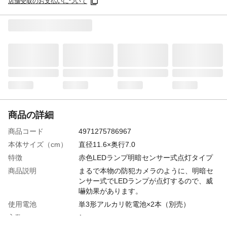
店舗受取のお支払いについて
商品の詳細
商品コード
4971275786967
本体サイズ（cm）
直径11.6×奥行7.0
特徴
赤色LEDランプ明暗センサー式点灯タイプ
商品説明
まるで本物の防犯カメラのように、明暗セ
ンサー式でLEDランプが点灯するので、威
嚇効果があります。
使用電池
単3形アルカリ乾電池×2本（別売）
入数
1