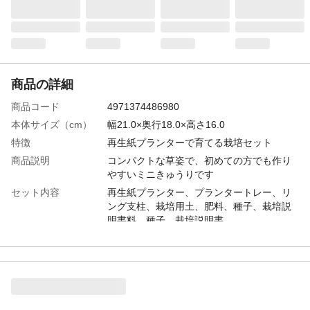
商品の詳細
商品コード
4971374486980
本体サイズ（cm）
幅21.0×奥行18.0×高さ16.0
特徴
再生紙プランターで育てる栽培セット
商品説明
コンパクトな草姿で、初めての方でも作り
やすいミニきゅうりです
セット内容
再生紙プランター、プランタートレー、リ
ング支柱、栽培用土、肥料、種子、栽培説
明書料、種子、栽培説明書
重量
0.7ｋｇ