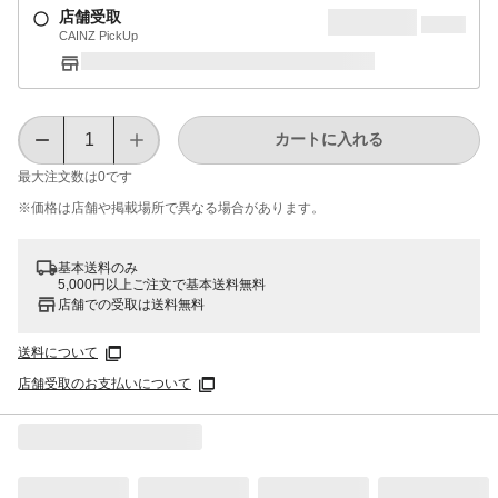
店舗受取
CAINZ PickUp
カートに入れる
最大注文数は
0
です
※価格は​店舗や​掲載場所で​異なる​場合が​あります。
基本送料のみ
5,000円以上ご注文で基本送料無料
店舗での受取は送料無料
送料について
店舗受取のお支払いについて