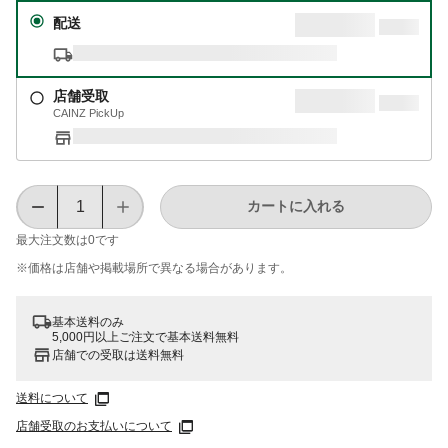
配送
店舗受取
CAINZ PickUp
カートに入れる
最大注文数は
0
です
※価格は​店舗や​掲載場所で​異なる​場合が​あります。
基本送料のみ
5,000円以上ご注文で基本送料無料
店舗での受取は送料無料
送料について
店舗受取のお支払いについて