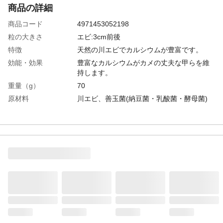
商品の詳細
商品コード
4971453052198
粒の大きさ
エビ:3cm前後
特徴
天然の川エビでカルシウムが豊富です。
効能・効果
豊富なカルシウムがカメの丈夫な甲らを維
持します。
重量（g）
70
原材料
川エビ、善玉菌(納豆菌・乳酸菌・酵母菌)
保証成分
粗蛋白質:50%以上、粗脂肪:2%以上、粗繊
維:7%以下、水分:5%以下
与え方
1日に1回か2回、5分以内で食べきれる量を
与えて下さい。
使用上の注意
エビのツノでけがをしないようにご注意下
さい。
生産国
中国