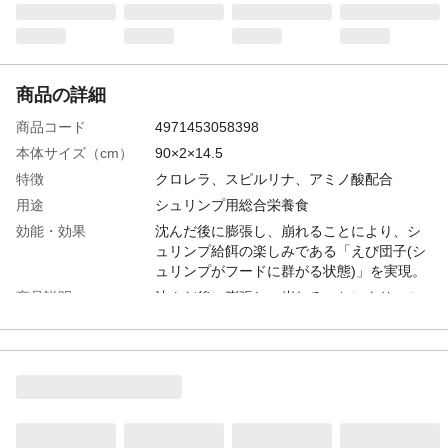
商品の詳細
商品コード
4971453058398
本体サイズ（cm）
90×2×14.5
特徴
クロレラ、スピルリナ、アミノ酸配合
用途
シュリンプ用総合栄養食
効能・効果
沈んだ後に膨張し、崩れることにより、シ
ュリンプ給餌の楽しみである「えび団子(シ
ュリンプがフードに群がる状態)」を実現。
商品説明
沈んだ後に膨張し、崩れることにより、シ
ュリンプ給餌の楽しみである「えび団子(シ
ュリンプがフードに群がる状態)」を実現。
重量（g）
20
原材料
大豆ミール、クロレラ、スピルリナ、モラ
セス、フィッシュミール、ビタミン、アス
タキサンチン、酵母