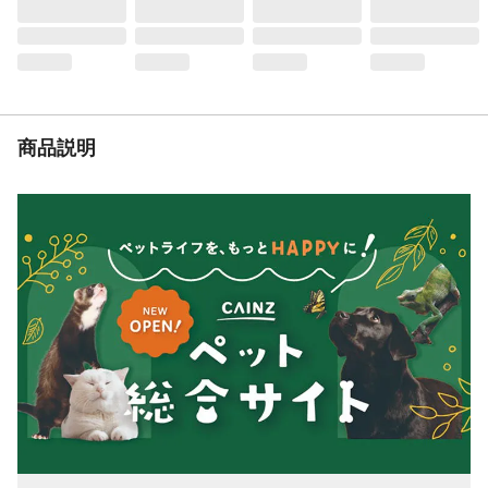
保証成分
たん白質:40 %以上 脂質:2%以上 粗繊
維:3%以下 灰分:8%以下 水分:9%以下
与え方
1日数回、1時間程度で食べきれる量をシュ
リンプの数に応じて与えてください。
使用上の注意
食べ残しは水を汚す原因となりますので、
食べ残しが出ないように注意してくださ
商品説明
い。
生産国
台湾
対象魚
シュリンプ
保存方法
常温