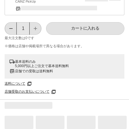
CAINZ PickUp
カートに入れる
最大注文数は
0
です
※価格は​店舗や​掲載場所で​異なる​場合が​あります。
基本送料のみ
5,000円以上ご注文で基本送料無料
店舗での受取は送料無料
送料について
店舗受取のお支払いについて