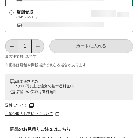
店舗受取
CAINZ PickUp
カートに入れる
最大注文数は
0
です
※価格は​店舗や​掲載場所で​異なる​場合が​あります。
基本送料のみ
5,000円以上ご注文で基本送料無料
店舗での受取は送料無料
送料について
店舗受取のお支払いについて
商品のお見積りご注文はこちら