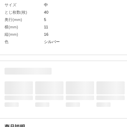
サイズ
中
とじ枚数(枚)
40
奥行(mm)
5
横(mm)
11
縦(mm)
16
色
シルバー
挟口寸法(mm)
16
生産国
日本
重さ
465.000G
商品説明