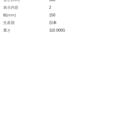
表示内容
2
幅(mm)
150
生産国
日本
重さ
110.000G
材質1
合成ゴム質
材質2
ガラスビーズ
材質3
厚さ：1.6mm