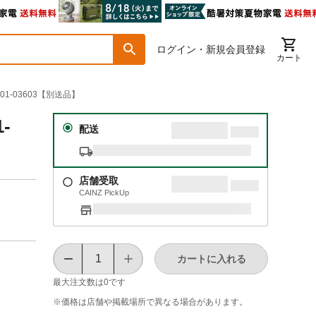
ログイン・新規会員登録
カート
1-03603【別送品】
-
配送
店舗受取
CAINZ PickUp
カートに入れる
最大注文数は
0
です
※価格は​店舗や​掲載場所で​異なる​場合が​あります。