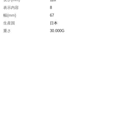
表示内容
8
幅(mm)
67
生産国
日本
重さ
30.000G
材質1
合成ゴム質
材質2
ガラスビーズ
材質3
厚さ：1.6mm