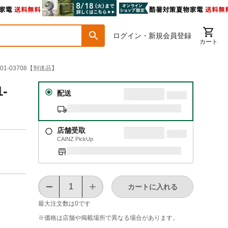
ログイン・新規会員登録
カート
1-03708【別送品】
-
配送
店舗受取
CAINZ PickUp
カートに入れる
最大注文数は
0
です
※価格は​店舗や​掲載場所で​異なる​場合が​あります。